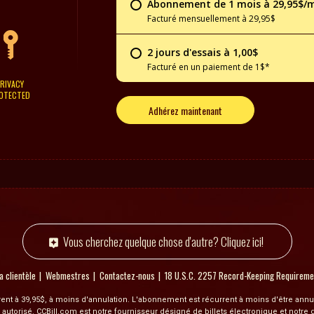
Abonnement de 1 mois à 29,95$/
Facturé mensuellement à 29,95$
2 jours d'essais à 1,00$
Facturé en un paiement de 1$*
RIVACY
OTECTED
Adhérez maintenant
Vous cherchez quelque chose d'autre? Cliquez ici!
a clientèle
Webmestres
Contactez-nous
18 U.S.C. 2257 Record-Keeping Requirem
rrent à 39,95$, à moins d'annulation. L'abonnement est récurrent à moins d'être ann
 autorisé. CCBill.com est notre fournisseur désigné de billets électronique et notre 